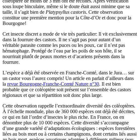
coléoptère de moins de 3 mm ont été récoltés. Après vérification
sous loupe binculaire, même si le doute était aussi minime que sa
taille, il s’agit bien de
Platypsyllus castoris
. Cette observation
constitue une première mention pour la Côte-d’Or et donc pour la
Bourgogne!
Cet insecte discret a mode de vie très particulier: Il vit exclusivement
dans la fourrure des castors. Il ne s’agit pas pour autant d’un
véritable parasite comme les puces ou les poux, car il n’est pas
hématophage. Protégé de l’eau par les poils de son hôte, il se
nourrirait plutôt de peaux mortes et d’acariens présents dans la
fourrure.
L’espèce a déjà été observée en Franche-Comté, dans le Jura… sur
un castor vous l’aurez compris! Un article en parlait d’ailleurs dans
la
revue Bourgogne-Franche-Comté Nature n°30
. Il est bien
probable que ce coléoptère soit présent sur l’ensemble des castors
régionaux et que sa répartition soit donc plus large.
Cette observation rappelle l’extraordinaire diversité des coléoptères.
À l’échelle mondiale, plus de 360 000 espèces ont déjà été décrites,
ce qui en fait l’ordre d’insectes le plus riche. En France, on en
dénombre plus de 10 000 espèces. Cette diversité s’accompagne
d’une grande variété d’adaptations écologiques : espèces forestières
liées au bois mort ou à certains champignons, dont certains liés aussi
au bois mort, espèces aquatiques adaptées à différents milieux (eau