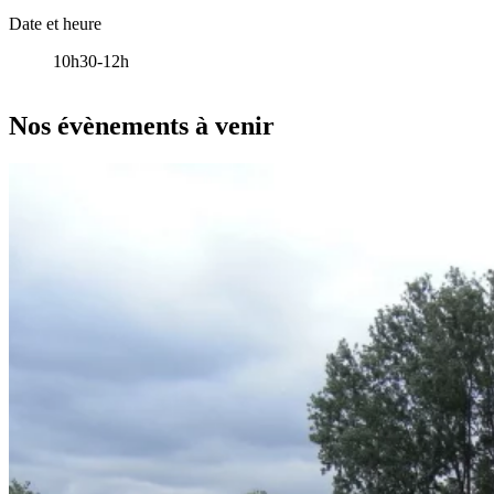
Date et heure
10h30-12h
Leaflet
|
données ©
OpenStreetMap
/ODbL - rendu
OSM France
+
Nos évènements à venir
−