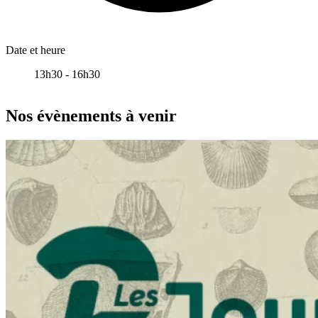
Date et heure
13h30 - 16h30
Leaflet
|
données ©
OpenStreetMap
/ODbL - rendu
OSM France
+
Nos évènements à venir
−