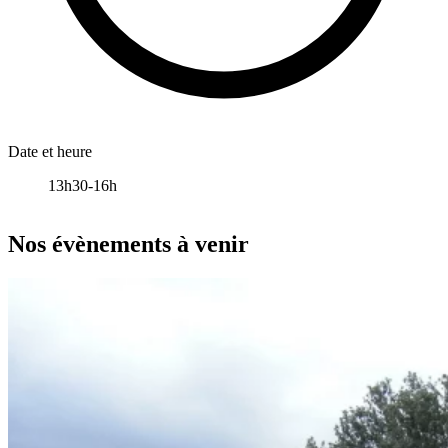
Date et heure
13h30-16h
Leaflet
|
données ©
OpenStreetMap
/ODbL - rendu
OSM France
+
Nos évènements à venir
−