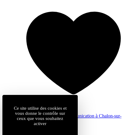
Ce site utilise des cookies et
vous donne le contrôle sur
by
Com & cie
: agence de communication à Chalon-sur-
ceux que vous souhaitez
Saône
activer
Mentions légales
Données personnelles