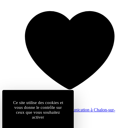
Ce site utilise des cookies et
vous donne le contrôle sur
by
Com & cie
: agence de communication à Chalon-sur-
ceux que vous souhaitez
Saône
activer
Mentions légales
Données personnelles