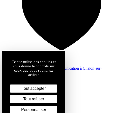
Ce site utilise des cookies et
vous donne le contrôle sur
by
Com & cie
: agence de communication à Chalon-sur-
ceux que vous souhaitez
Saône
activer
Mentions légales
Données personnelles
Plan du site
Tout accepter
Gestion des cookies
Tout refuser
Personnaliser