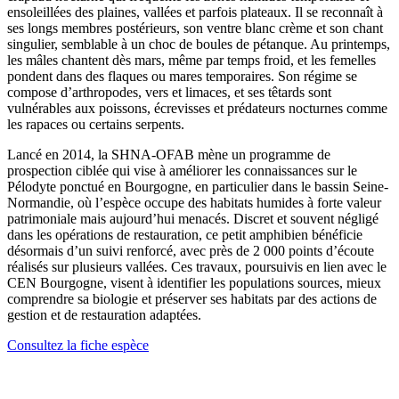
ensoleillées des plaines, vallées et parfois plateaux. Il se reconnaît à
ses longs membres postérieurs, son ventre blanc crème et son chant
singulier, semblable à un choc de boules de pétanque. Au printemps,
les mâles chantent dès mars, même par temps froid, et les femelles
pondent dans des flaques ou mares temporaires. Son régime se
compose d’arthropodes, vers et limaces, et ses têtards sont
vulnérables aux poissons, écrevisses et prédateurs nocturnes comme
les rapaces ou certains serpents.
Lancé en 2014, la SHNA-OFAB mène un programme de
prospection ciblée qui vise à améliorer les connaissances sur le
Pélodyte ponctué en Bourgogne, en particulier dans le bassin Seine-
Normandie, où l’espèce occupe des habitats humides à forte valeur
patrimoniale mais aujourd’hui menacés. Discret et souvent négligé
dans les opérations de restauration, ce petit amphibien bénéficie
désormais d’un suivi renforcé, avec près de 2 000 points d’écoute
réalisés sur plusieurs vallées. Ces travaux, poursuivis en lien avec le
CEN Bourgogne, visent à identifier les populations sources, mieux
comprendre sa biologie et préserver ses habitats par des actions de
gestion et de restauration adaptées.
Consultez la fiche espèce