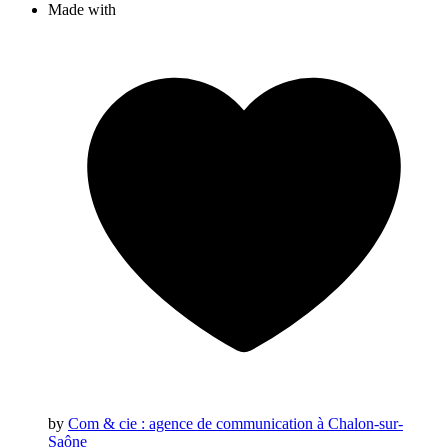
Made with
by
Com & cie
: agence de communication à Chalon-sur-
Saône