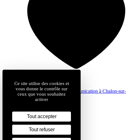
Ce site utilise des cookies et
vous donne le contrôle sur
by
Com & cie
: agence de communication à Chalon-sur-
ceux que vous souhaitez
Saône
activer
Mentions légales
Données personnelles
Plan du site
Tout accepter
Gestion des cookies
Tout refuser