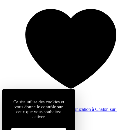
Ce site utilise des cookies et
vous donne le contrôle sur
by
Com & cie
: agence de communication à Chalon-sur-
ceux que vous souhaitez
Saône
activer
Mentions légales
Données personnelles