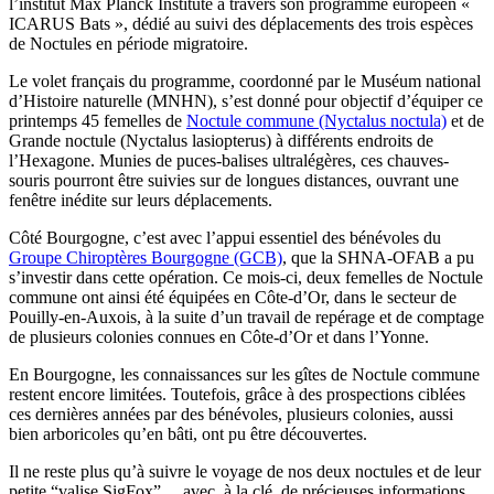
l’institut Max Planck Institute à travers son programme européen «
ICARUS Bats », dédié au suivi des déplacements des trois espèces
de Noctules en période migratoire.
Le volet français du programme, coordonné par le Muséum national
d’Histoire naturelle (MNHN), s’est donné pour objectif d’équiper ce
printemps 45 femelles de
Noctule commune (Nyctalus noctula)
et de
Grande noctule (Nyctalus lasiopterus) à différents endroits de
l’Hexagone. Munies de puces-balises ultralégères, ces chauves-
souris pourront être suivies sur de longues distances, ouvrant une
fenêtre inédite sur leurs déplacements.
Côté Bourgogne, c’est avec l’appui essentiel des bénévoles du
Groupe Chiroptères Bourgogne (GCB)
, que la SHNA-OFAB a pu
s’investir dans cette opération. Ce mois-ci, deux femelles de Noctule
commune ont ainsi été équipées en Côte-d’Or, dans le secteur de
Pouilly-en-Auxois, à la suite d’un travail de repérage et de comptage
de plusieurs colonies connues en Côte-d’Or et dans l’Yonne.
En Bourgogne, les connaissances sur les gîtes de Noctule commune
restent encore limitées. Toutefois, grâce à des prospections ciblées
ces dernières années par des bénévoles, plusieurs colonies, aussi
bien arboricoles qu’en bâti, ont pu être découvertes.
Il ne reste plus qu’à suivre le voyage de nos deux noctules et de leur
petite “valise SigFox”… avec, à la clé, de précieuses informations